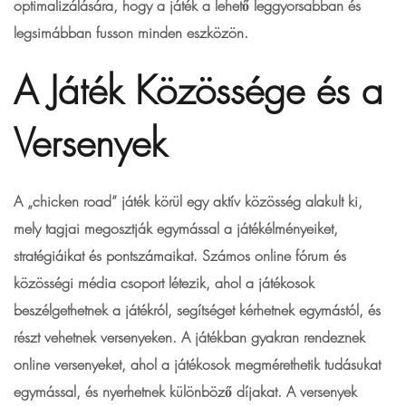
optimalizálására, hogy a játék a lehető leggyorsabban és
legsimábban fusson minden eszközön.
A Játék Közössége és a
Versenyek
A „chicken road” játék körül egy aktív közösség alakult ki,
mely tagjai megosztják egymással a játékélményeiket,
stratégiáikat és pontszámaikat. Számos online fórum és
közösségi média csoport létezik, ahol a játékosok
beszélgethetnek a játékról, segítséget kérhetnek egymástól, és
részt vehetnek versenyeken. A játékban gyakran rendeznek
online versenyeket, ahol a játékosok megmérethetik tudásukat
egymással, és nyerhetnek különböző díjakat. A versenyek