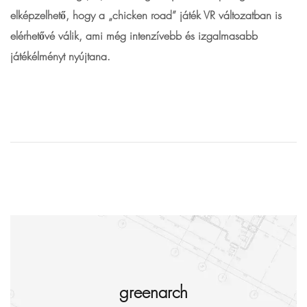
elképzelhető, hogy a „chicken road” játék VR változatban is
elérhetővé válik, ami még intenzívebb és izgalmasabb
játékélményt nyújtana.
greenarch