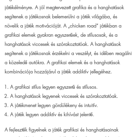
játékélményre. A jól megtervezett grafika és a hanghatások
segítenek a játékosnak belemerülni a játék világába, és
növelik a játék motivációját. A „chicken road” játékban a
grafikai elemek gyakran egyszerűek, de stílusosak, és a
hanghatások viccesek és szórakoztatóak. A hanghatások
segítenek a játékosnak érzékelni a veszélyt, és időben reagálni
a közeledő autókra. A grafikai elemek és a hanghatások
kombinációja hozzájárul a játék addiktív jellegéhez.
A grafikai stílus legyen egyszerű és stílusos.
A hanghatások legyenek viccesek és szórakoztatóak.
A játékmenet legyen gördülékeny és intuitív.
A játék legyen addiktív és kihívást jelentő.
A fejlesztők figyelnek a játék grafikai és hanghatásainak