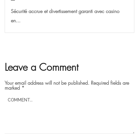
Sécurité accrue et divertissement garanti avec casino
en...
Leave a Comment
Your email address will not be published.
Required fields are
marked
*