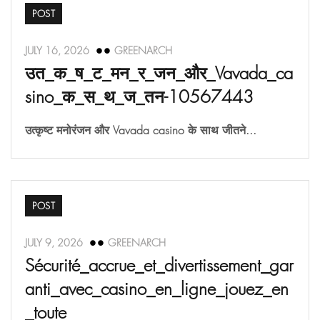
POST
JULY 16, 2026
GREENARCH
उत_क_ष_ट_मन_र_जन_और_Vavada_ca
sino_क_स_थ_ज_तन-10567443
उत्कृष्ट मनोरंजन और Vavada casino के साथ जीतने...
POST
JULY 9, 2026
GREENARCH
Sécurité_accrue_et_divertissement_gar
anti_avec_casino_en_ligne_jouez_en
_toute