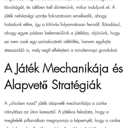
távolságát, és időben kell döntenünk, mikor induljunk el. A
játék nehézségi szintje fokozatosan emelkedik, ahogy
haladunk előre, így a kihívás folyamatosan fennáll. Ráadásul,
ahogy egyre jobban belemerülünk a játékba, rájövünk, hogy
ez nem csak egy szórakoztató időtöltés, hanem egyfajta
stresszoldó is, mely segít elfelejteni a mindennapi gondokat.
A Játék Mechanikája és
Alapvető Stratégiák
A „chicken road” játék alapvető mechanikája a csirke
irányítása az úton keresztül. A játékos feladata, hogy a
megfelelő pillanatban megnyomja a képernyőt, hogy a csirke