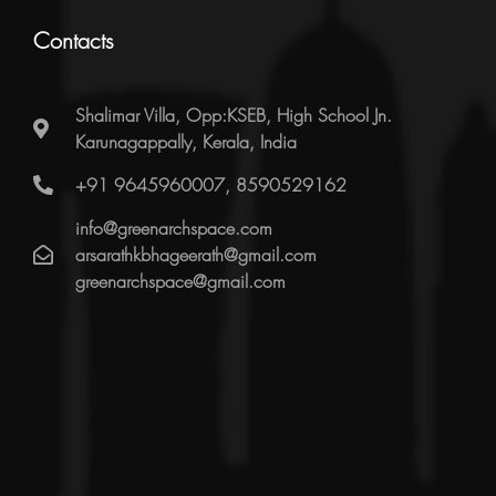
Contacts
Shalimar Villa, Opp:KSEB, High School Jn.
Karunagappally, Kerala, India
+91 9645960007, 8590529162
info@greenarchspace.com
arsarathkbhageerath@gmail.com
greenarchspace@gmail.com