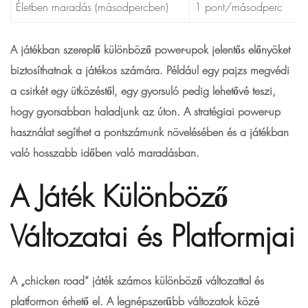
Életben maradás (másodpercben)
1 pont/másodperc
A játékban szereplő különböző power-upok jelentős előnyöket
biztosíthatnak a játékos számára. Például egy pajzs megvédi
a csirkét egy ütközéstől, egy gyorsuló pedig lehetővé teszi,
hogy gyorsabban haladjunk az úton. A stratégiai power-up
használat segíthet a pontszámunk növelésében és a játékban
való hosszabb időben való maradásban.
A Játék Különböző
Változatai és Platformjai
A „chicken road” játék számos különböző változattal és
platformon érhető el. A legnépszerűbb változatok közé