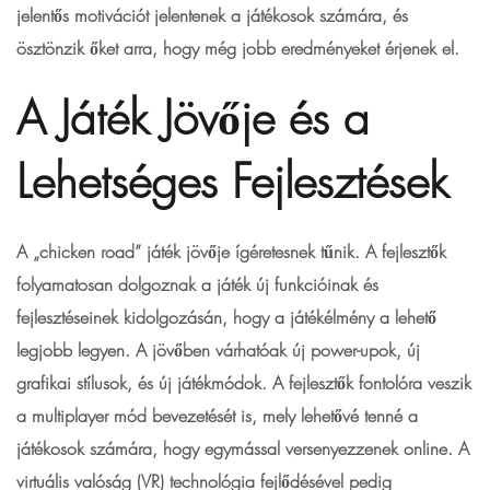
jelentős motivációt jelentenek a játékosok számára, és
ösztönzik őket arra, hogy még jobb eredményeket érjenek el.
A Játék Jövője és a
Lehetséges Fejlesztések
A „chicken road” játék jövője ígéretesnek tűnik. A fejlesztők
folyamatosan dolgoznak a játék új funkcióinak és
fejlesztéseinek kidolgozásán, hogy a játékélmény a lehető
legjobb legyen. A jövőben várhatóak új power-upok, új
grafikai stílusok, és új játékmódok. A fejlesztők fontolóra veszik
a multiplayer mód bevezetését is, mely lehetővé tenné a
játékosok számára, hogy egymással versenyezzenek online. A
virtuális valóság (VR) technológia fejlődésével pedig