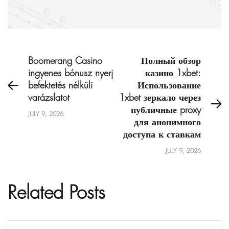
Boomerang Casino
Полный обзор
ingyenes bónusz nyerj
казино 1xbet:
befektetés nélküli
Использование
varázslatot
1xbet зеркало через
публичные proxy
JULY 9, 2026
для анонимного
доступа к ставкам
JULY 9, 2026
Related Posts