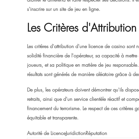
s'inscrire sur un site de jeu en ligne.
Les Critères d'Attributi
Les critères d'attribution d'une licence de casino sont
solidité financière de l'opérateur, sa capacité à mett
joueurs, et sa politique en matière de jeu responsable.
résultats sont générés de manière aléatoire grâce à de
De plus, les opérateurs doivent démontrer qu'ils dispos
retraits, ainsi que d'un service clientèle réactif et comp
financement du terrorisme. Le respect de ces critères g
équitable et transparente.
Autorité de LicenceJuridictionRéputation