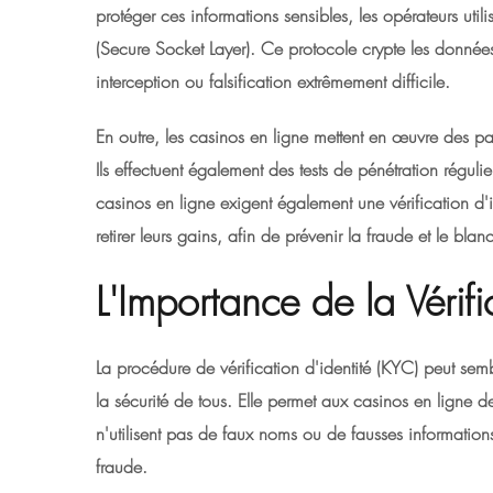
protéger ces informations sensibles, les opérateurs util
(Secure Socket Layer). Ce protocole crypte les données 
interception ou falsification extrêmement difficile.
En outre, les casinos en ligne mettent en œuvre des par
Ils effectuent également des tests de pénétration régulier
casinos en ligne exigent également une vérification d
retirer leurs gains, afin de prévenir la fraude et le bla
L'Importance de la Vérifi
La procédure de vérification d'identité (KYC) peut sembl
la sécurité de tous. Elle permet aux casinos en ligne de
n'utilisent pas de faux noms ou de fausses informations
fraude.