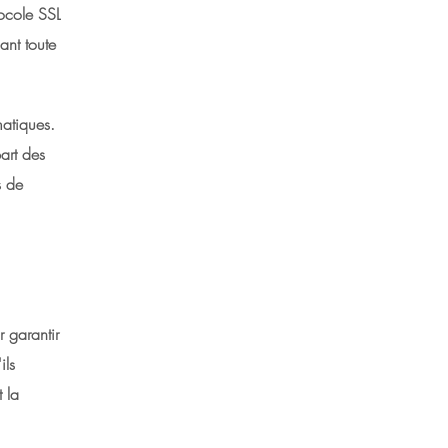
tocole SSL
ant toute
matiques.
part des
s de
r garantir
ils
 la