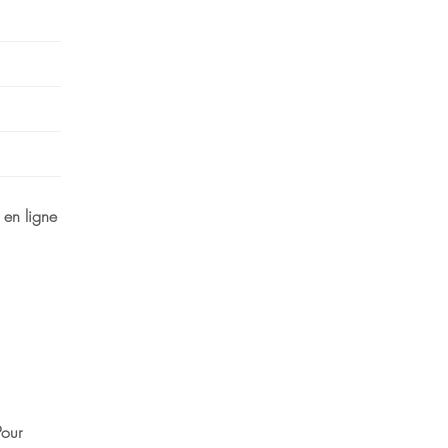
 en ligne
Pour