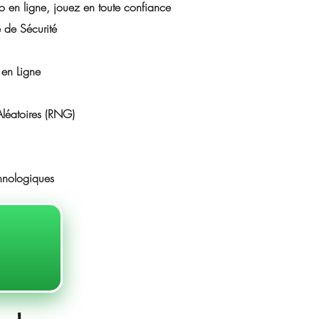
no en ligne, jouez en toute confiance
 de Sécurité
 en Ligne
Aléatoires (RNG)
chnologiques