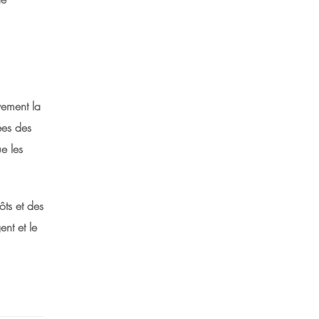
vement la
ées des
e les
ôts et des
ent et le