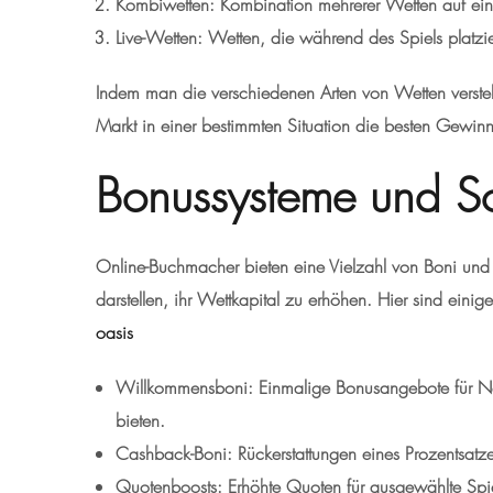
Kombiwetten:
Kombination mehrerer Wetten auf ein
Live-Wetten:
Wetten, die während des Spiels platzi
Indem man die verschiedenen Arten von Wetten versteh
Markt in einer bestimmten Situation die besten Gewin
Bonussysteme und S
Online-Buchmacher bieten eine Vielzahl von Boni und S
darstellen, ihr Wettkapital zu erhöhen. Hier sind eini
oasis
Willkommensboni:
Einmalige Bonusangebote für Neu
bieten.
Cashback-Boni:
Rückerstattungen eines Prozentsatze
Quotenboosts:
Erhöhte Quoten für ausgewählte Spi