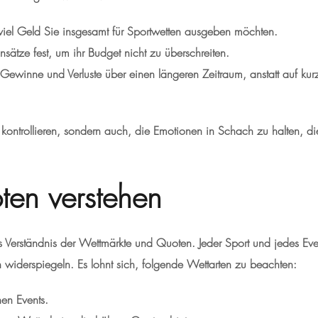
iel Geld Sie insgesamt für Sportwetten ausgeben möchten.
insätze fest, um ihr Budget nicht zu überschreiten.
ewinne und Verluste über einen längeren Zeitraum, anstatt auf kurzf
u kontrollieren, sondern auch, die Emotionen in Schach zu halten, di
en verstehen
das Verständnis der Wettmärkte und Quoten. Jeder Sport und jedes Even
 widerspiegeln. Es lohnt sich, folgende Wettarten zu beachten:
en Events.