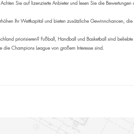
Achten Sie auf lizenzierte Anbieter und lesen Sie die Bewertungen 
höhen Ihr Wettkapital und bieten zusätzliche Gewinnchancen, die 
schland priorisieren?
Fußball, Handball und Basketball sind beliebte
ie die Champions League von großem Interesse sind.