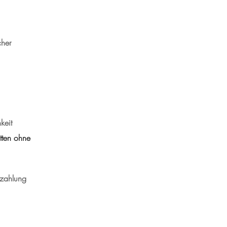
cher
keit
tten ohne
nzahlung