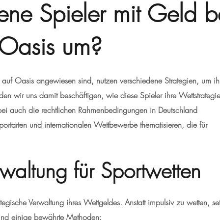
ne Spieler mit Geld b
 Oasis um?
ht auf Oasis angewiesen sind, nutzen verschiedene Strategien, um ih
rden wir uns damit beschäftigen, wie diese Spieler ihre Wettstrategi
bei auch die rechtlichen Rahmenbedingungen in Deutschland
ortarten und internationalen Wettbewerbe thematisieren, die für
waltung für Sportwetten
rategische Verwaltung ihres Wettgeldes. Anstatt impulsiv zu wetten, se
 sind einige bewährte Methoden: