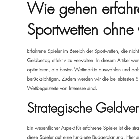
Wie gehen erfahre
Sportwetten ohne
Erfahrene Spieler im Bereich der Sportwetten, die nic
Geldbetrag effektiv zu verwalten. In diesem Artikel we
optimieren, die besten Wettmärkte auswählen und da
berücksichtigen. Zudem werden wir die beliebtesten Sp
Wettbegeisterte von Interesse sind.
Strategische Geldver
Ein wesentlicher Aspekt für erfahrene Spieler ist die st
diese Spieler auf eine fundierte Budgetplanung. Hier