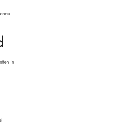
genau
d
tten in
ei