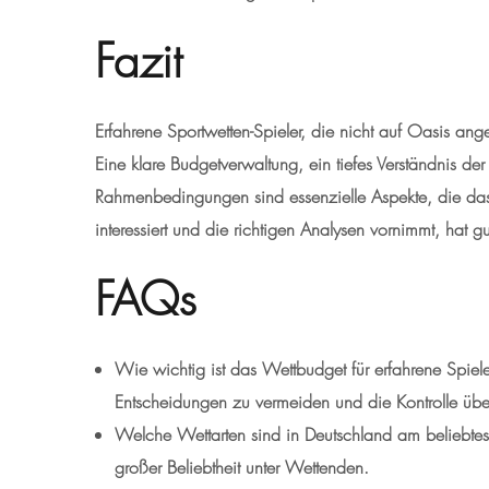
Fazit
Erfahrene Sportwetten-Spieler, die nicht auf Oasis an
Eine klare Budgetverwaltung, ein tiefes Verständnis d
Rahmenbedingungen sind essenzielle Aspekte, die das W
interessiert und die richtigen Analysen vornimmt, hat 
FAQs
Wie wichtig ist das Wettbudget für erfahrene Spiel
Entscheidungen zu vermeiden und die Kontrolle über
Welche Wettarten sind in Deutschland am beliebtes
großer Beliebtheit unter Wettenden.