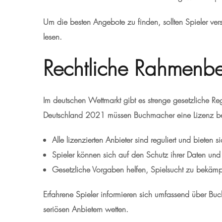
Um die besten Angebote zu finden, sollten Spieler 
lesen.
Rechtliche Rahmenb
Im deutschen Wettmarkt gibt es strenge gesetzliche Reg
Deutschland 2021 müssen Buchmacher eine Lizenz bes
Alle lizenzierten Anbieter sind reguliert und bieten 
Spieler können sich auf den Schutz ihrer Daten und
Gesetzliche Vorgaben helfen, Spielsucht zu bekämpf
Erfahrene Spieler informieren sich umfassend über Buc
seriösen Anbietern wetten.