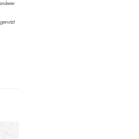
anderer
genutzt