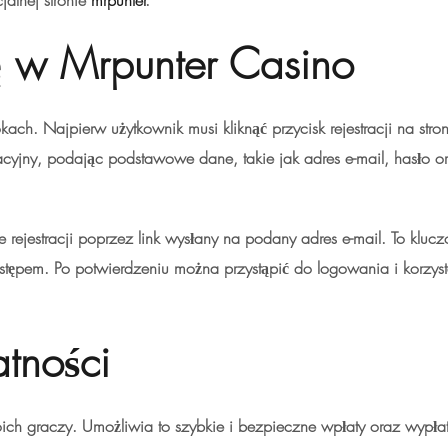
jalnej stronie
mrpunter
.
ię w Mrpunter Casino
ach. Najpierw użytkownik musi kliknąć przycisk rejestracji na stron
racyjny, podając podstawowe dane, takie jak adres e-mail, hasło o
e rejestracji poprzez link wysłany na podany adres e-mail. To kluc
tępem. Po potwierdzeniu można przystąpić do logowania i korzyst
tności
oich graczy. Umożliwia to szybkie i bezpieczne wpłaty oraz wypłat