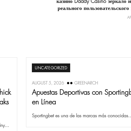
казино Daddy Casino зеркало и
реального пользовательского
AP
UNCATEGORIZED
AUGUST 5, 2026
GREENARCH
hick
Apuestas Deportivas con Sporting
aks
en Línea
Sportingbet es una de las marcas más conocidas..
ny...