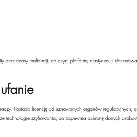
ty oraz czasy realizacji, co czyni platformę elastyczną i dostosow
ufanie
raczy. Posiada licencję od uznawanych organów regulacyjnych, c
owsze technologie szyfrowania, co zapewnia ochronę danych osobo