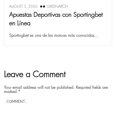
AUGUST 5, 2026
GREENARCH
Apuestas Deportivas con Sportingbet
en Línea
Sportingbet es una de las marcas más conocidas...
Leave a Comment
Your email address will not be published.
Required fields are
marked
*