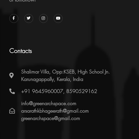
Contacts
Shalimar Villa, Opp:KSEB, High School Jn.
Karunagappally, Kerala, India
+91 9645960007, 8590529162
info@greenarchspace.com
arsarathkbhageerath@gmail.com
greenarchspace@gmail.com