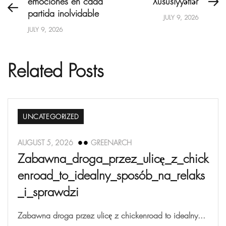
emociones en cada
Xüsusiyyətlər
partida inolvidable
JULY 9, 2026
JULY 9, 2026
Related Posts
UNCATEGORIZED
AUGUST 5, 2026
GREENARCH
Zabawna_droga_przez_ulicę_z_chick
enroad_to_idealny_sposób_na_relaks
_i_sprawdzi
Zabawna droga przez ulicę z chickenroad to idealny...