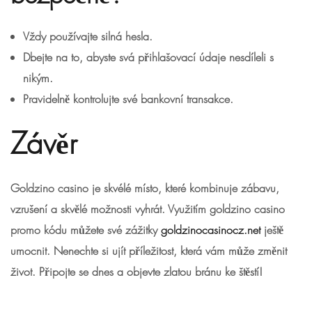
Vždy používajte silná hesla.
Dbejte na to, abyste svá přihlašovací údaje nesdíleli s
nikým.
Pravidelně kontrolujte své bankovní transakce.
Závěr
Goldzino casino je skvélé místo, které kombinuje zábavu,
vzrušení a skvělé možnosti vyhrát. Využitím
goldzino casino
promo kódu
můžete své zážitky
goldzinocasinocz.net
ještě
umocnit. Nenechte si ujít příležitost, která vám může změnit
život. Připojte se dnes a objevte zlatou bránu ke štěstí!