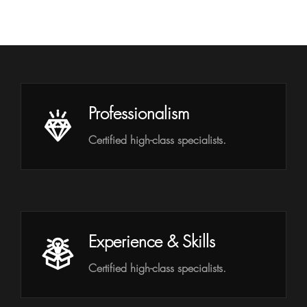
Professionalism
Certified high-class specialists.
Experience & Skills
Certified high-class specialists.