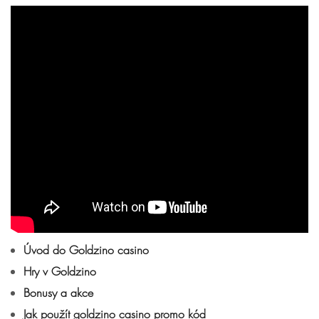
Úvod do Goldzino casino
Hry v Goldzino
Bonusy a akce
Jak použít goldzino casino promo kód