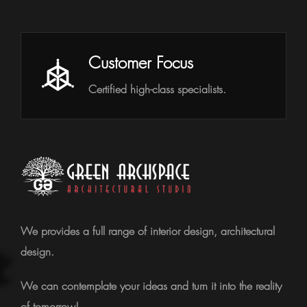
Customer Focus
Certified high-class specialists.
We provides a full range of interior design, architectural
design.
We can contemplate your ideas and turn it into the reality
of tomorrow!