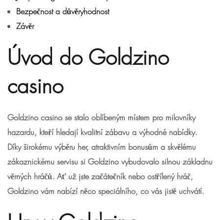
Bezpečnost a důvěryhodnost
Závěr
Úvod do Goldzino
casino
Goldzino casino se stalo oblíbeným místem pro milovníky
hazardu, kteří hledají kvalitní zábavu a výhodné nabídky.
Díky širokému výběru her, atraktivním bonusům a skvělému
zákaznickému servisu si Goldzino vybudovalo silnou základnu
věrných hráčů. Ať už jste začátečník nebo ostřílený hráč,
Goldzino vám nabízí něco speciálního, co vás jistě uchvátí.