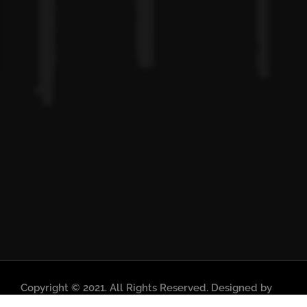
Copyright © 2021. All Rights Reserved. Designed by