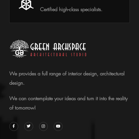
Certified high-class specialists.
We provides a full range of interior design, architectural
design.
We can contemplate your ideas and turn it into the reality
of tomorrow!