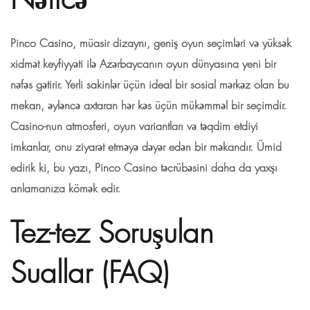
Pinco Casino, müasir dizaynı, geniş oyun seçimləri və yüksək
xidmət keyfiyyəti ilə Azərbaycanın oyun dünyasına yeni bir
nəfəs gətirir. Yerli sakinlər üçün ideal bir sosial mərkəz olan bu
mekan, əyləncə axtaran hər kəs üçün mükəmməl bir seçimdir.
Casino-nun atmosferi, oyun variantları və təqdim etdiyi
imkanlar, onu ziyarət etməyə dəyər edən bir məkandır. Ümid
edirik ki, bu yazı, Pinco Casino təcrübəsini daha da yaxşı
anlamanıza kömək edir.
Tez-tez Soruşulan
Suallar (FAQ)