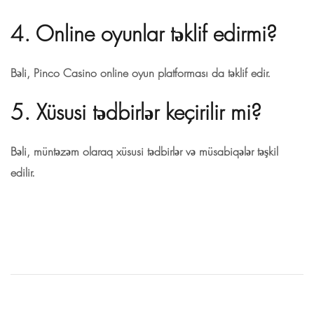
4. Online oyunlar təklif edirmi?
Bəli, Pinco Casino online oyun platforması da təklif edir.
5. Xüsusi tədbirlər keçirilir mi?
Bəli, müntəzəm olaraq xüsusi tədbirlər və müsabiqələr təşkil
edilir.