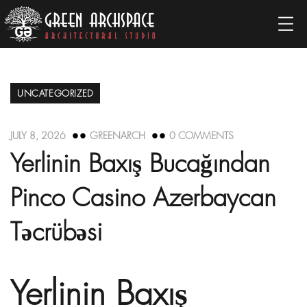
UNCATEGORIZED
JULY 8, 2026
GREENARCH
0 COMMENTS
Yerlinin Baxış Bucağından
Pinco Casino Azerbaycan
Təcrübəsi
Yerlinin Baxış