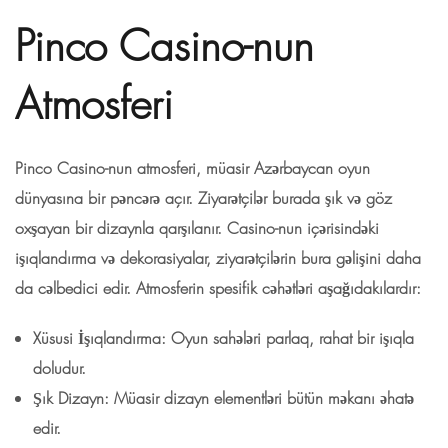
Pinco Casino-nun
Atmosferi
Pinco Casino-nun atmosferi, müasir Azərbaycan oyun
dünyasına bir pəncərə açır. Ziyarətçilər burada şık və göz
oxşayan bir dizaynla qarşılanır. Casino-nun içərisindəki
işıqlandırma və dekorasiyalar, ziyarətçilərin bura gəlişini daha
da cəlbedici edir. Atmosferin spesifik cəhətləri aşağıdakılardır:
Xüsusi İşıqlandırma:
Oyun sahələri parlaq, rahat bir işıqla
doludur.
Şık Dizayn:
Müasir dizayn elementləri bütün məkanı əhatə
edir.