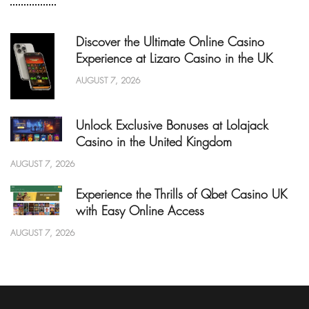
Discover the Ultimate Online Casino
Experience at Lizaro Casino in the UK
AUGUST 7, 2026
Unlock Exclusive Bonuses at Lolajack
Casino in the United Kingdom
AUGUST 7, 2026
Experience the Thrills of Qbet Casino UK
with Easy Online Access
AUGUST 7, 2026