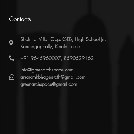
Contacts
Shalimar Villa, Opp:KSEB, High School Jn.
Karunagappally, Kerala, India
+91 9645960007, 8590529162
info@greenarchspace.com
arsarathkbhageerath@gmail.com
greenarchspace@gmail.com