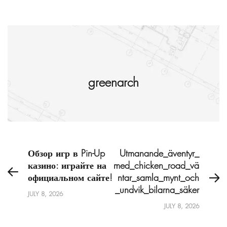
greenarch
Обзор игр в Pin-Up
Utmanande_äventyr_
казино: играйте на
med_chicken_road_vä
официальном сайте!
ntar_samla_mynt_och
_undvik_bilarna_säker
JULY 8, 2026
JULY 8, 2026