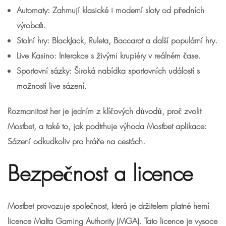
Automaty: Zahrnují klasické i moderní sloty od předních
výrobců.
Stolní hry: BlackJack, Ruleta, Baccarat a další populární hry.
Live Kasino: Interakce s živými krupiéry v reálném čase.
Sportovní sázky: Široká nabídka sportovních událostí s
možností live sázení.
Rozmanitost her je jedním z klíčových důvodů, proč zvolit
Mostbet, a také to, jak podtrhuje výhoda Mostbet aplikace:
Sázení odkudkoliv pro hráče na cestách.
Bezpečnost a licence
Mostbet provozuje společnost, která je držitelem platné herní
licence Malta Gaming Authority (MGA). Tato licence je vysoce