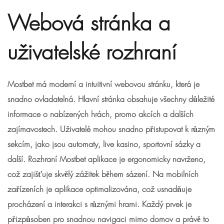
Webová stránka a
uživatelské rozhraní
Mostbet má moderní a intuitivní webovou stránku, která je
snadno ovladatelná. Hlavní stránka obsahuje všechny důležité
informace o nabízených hrách, promo akcích a dalších
zajímavostech. Uživatelé mohou snadno přistupovat k různým
sekcím, jako jsou automaty, live kasino, sportovní sázky a
další. Rozhraní Mostbet aplikace je ergonomicky navrženo,
což zajišťuje skvělý zážitek během sázení. Na mobilních
zařízeních je aplikace optimalizována, což usnadňuje
procházení a interakci s různými hrami. Každý prvek je
přizpůsoben pro snadnou navigaci mimo domov a právě to