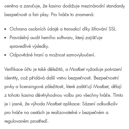
ceněna a zaručuje, že kasino dodržuje mezinárodní standardy
bezpečnosti a fair play. Pro hráče to znamená:
Ochrana osobních údajů a transakcí díky šifrování SSL.
Pravidelný audit herního softwaru, který zajišťuje
spravedlivé výsledky.
Odpovědné hraní a možnost samovyloučení.
Verifikace účtu je také důležitá, a Mostbet vyžaduje potvrzení
identity, což přidává další vrstvu bezpečnosti. Bezpečnostní
prvky a licensingové záležitosti, které zaštiťují Mostbet, dělají
z tohoto kasina důvěryhodnou volbu pro všechny hráče. Tímto
je i jasné, že výhoda Mostbet aplikace: Sázení odkudkoliv
pro hráče na cestách je realizovatelné v bezpečném a
regulovaném prostředí.