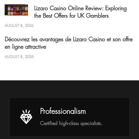
Lizaro Casino Online Review: Exploring
the Best Offers for UK Gamblers
AUGUST 8, 2026
Découvrez les avantages de Lizaro Casino et son offre
en ligne attractive
AUGUST 8, 2026
Professionalism
Certified high-class specialists.