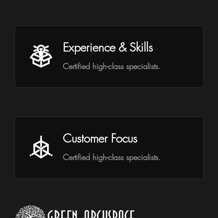
Experience & Skills
Certified high-class specialists.
Customer Focus
Certified high-class specialists.