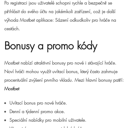
Po registraci jsou uživatelé schopni rychle a bezpečně se
přihlásit do svého účtu na jakémkoli zařízení, což je další
výhoda Mostbet aplikace: Sázení odkudkoliv pro hráče na
cestách.
Bonusy a promo kódy
Mostbet nabízí atraktivní bonusy pro nové i stávající hráče.
Noví hráči mohou využít uvítací bonus, který často zahrnuje
procentuální zvýšení prvního vkladu. Mezi hlavní bonusy patří:
Mostbet
Uvítací bonus pro nové hráče.
Denní a týdenní promo akce.
Speciální nabídky pro mobilní uživatele.