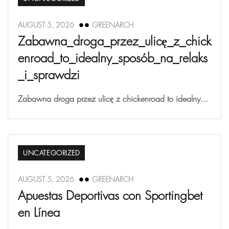
AUGUST 5, 2026
GREENARCH
Zabawna_droga_przez_ulicę_z_chick
enroad_to_idealny_sposób_na_relaks
_i_sprawdzi
Zabawna droga przez ulicę z chickenroad to idealny...
UNCATEGORIZED
AUGUST 5, 2026
GREENARCH
Apuestas Deportivas con Sportingbet
en Línea