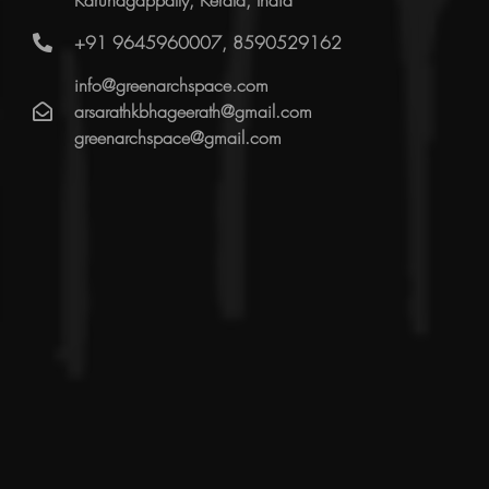
Karunagappally, Kerala, India
+91 9645960007, 8590529162
info@greenarchspace.com
arsarathkbhageerath@gmail.com
greenarchspace@gmail.com