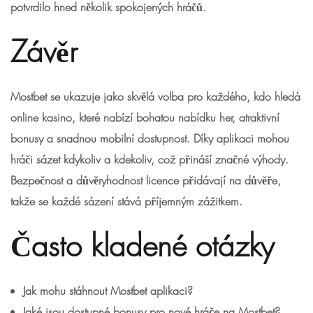
potvrdilo hned několik spokojených hráčů.
Závěr
Mostbet se ukazuje jako skvělá volba pro každého, kdo hledá
online kasino, které nabízí bohatou nabídku her, atraktivní
bonusy a snadnou mobilní dostupnost. Díky aplikaci mohou
hráči sázet kdykoliv a kdekoliv, což přináší značné výhody.
Bezpečnost a důvěryhodnost licence přidávají na důvěře,
takže se každé sázení stává příjemným zážitkem.
Často kladené otázky
Jak mohu stáhnout Mostbet aplikaci?
Jaké jsou dostupné bonusy pro nové hráče na Mostbet?