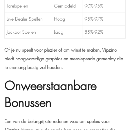
Tafelspellen
Gemiddeld
90%-95%
Live Dealer Spellen
Hoog
95%-97%
Jackpot Spellen
Laag
85%-92%
Of je nu speelt voor plezier of om winst te maken,
Vipzino
biedt hoogwaardige graphics en meeslepende gameplay die
je urenlang bezig zal houden.
Onweerstaanbare
Bonussen
Een van de belangrijkste redenen waarom spelers voor