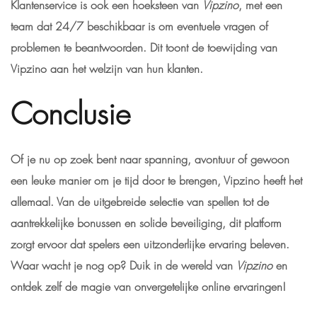
Klantenservice is ook een hoeksteen van
Vipzino
, met een
team dat 24/7 beschikbaar is om eventuele vragen of
problemen te beantwoorden. Dit toont de toewijding van
Vipzino
aan het welzijn van hun klanten.
Conclusie
Of je nu op zoek bent naar spanning, avontuur of gewoon
een leuke manier om je tijd door te brengen,
Vipzino
heeft het
allemaal. Van de uitgebreide selectie van spellen tot de
aantrekkelijke bonussen en solide beveiliging, dit platform
zorgt ervoor dat spelers een uitzonderlijke ervaring beleven.
Waar wacht je nog op? Duik in de wereld van
Vipzino
en
ontdek zelf de magie van onvergetelijke online ervaringen!