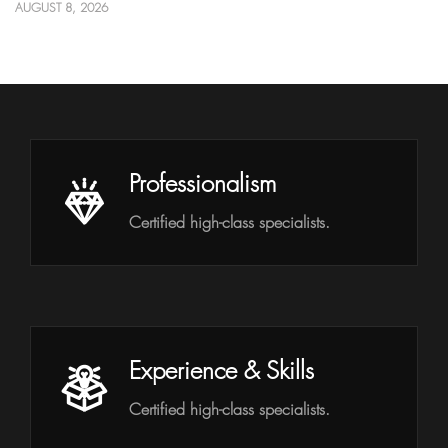
AUGUST 8, 2026
Professionalism
Certified high-class specialists.
Experience & Skills
Certified high-class specialists.