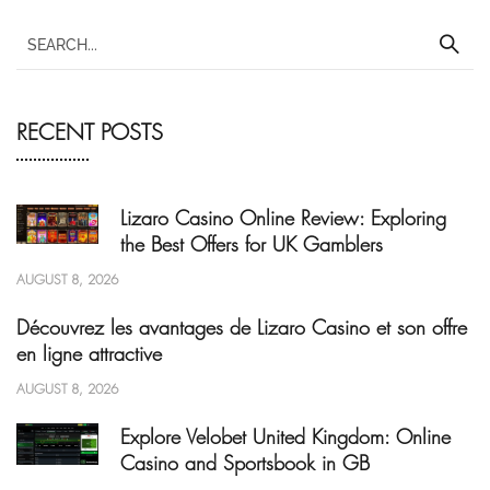
RECENT POSTS
Lizaro Casino Online Review: Exploring
the Best Offers for UK Gamblers
AUGUST 8, 2026
Découvrez les avantages de Lizaro Casino et son offre
en ligne attractive
AUGUST 8, 2026
Explore Velobet United Kingdom: Online
Casino and Sportsbook in GB