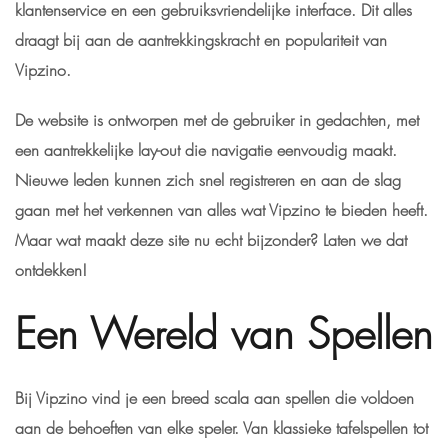
klantenservice en een gebruiksvriendelijke interface. Dit alles
draagt bij aan de aantrekkingskracht en populariteit van
Vipzino
.
De website is ontworpen met de gebruiker in gedachten, met
een aantrekkelijke lay-out die navigatie eenvoudig maakt.
Nieuwe leden kunnen zich snel registreren en aan de slag
gaan met het verkennen van alles wat
Vipzino
te bieden heeft.
Maar wat maakt deze site nu echt bijzonder? Laten we dat
ontdekken!
Een Wereld van Spellen
Bij
Vipzino
vind je een breed scala aan spellen die voldoen
aan de behoeften van elke speler. Van klassieke tafelspellen tot