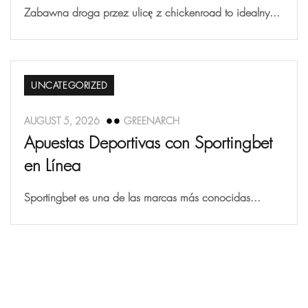
Zabawna droga przez ulicę z chickenroad to idealny...
UNCATEGORIZED
AUGUST 5, 2026
GREENARCH
Apuestas Deportivas con Sportingbet
en Línea
Sportingbet es una de las marcas más conocidas...