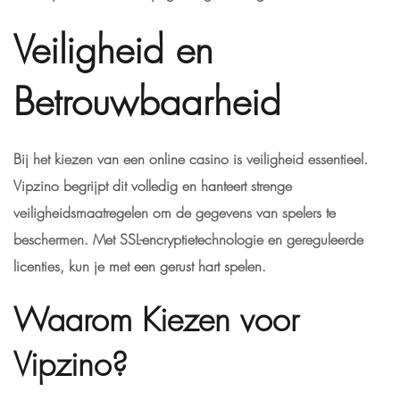
Veiligheid en
Betrouwbaarheid
Bij het kiezen van een online casino is veiligheid essentieel.
Vipzino
begrijpt dit volledig en hanteert strenge
veiligheidsmaatregelen om de gegevens van spelers te
beschermen. Met SSL-encryptietechnologie en gereguleerde
licenties, kun je met een gerust hart spelen.
Waarom Kiezen voor
Vipzino?