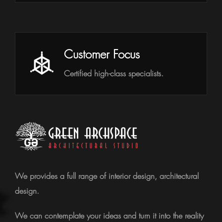
Customer Focus
Certified high-class specialists.
We provides a full range of interior design, architectural
design.
We can contemplate your ideas and turn it into the reality