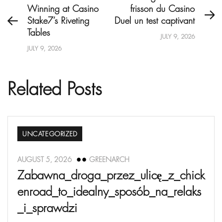
Winning at Casino
frisson du Casino
Stake7’s Riveting
Duel un test captivant
Tables
JULY 9, 2026
JULY 9, 2026
Related Posts
UNCATEGORIZED
AUGUST 5, 2026
GREENARCH
Zabawna_droga_przez_ulicę_z_chick
enroad_to_idealny_sposób_na_relaks
_i_sprawdzi