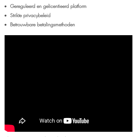
Gereguleerd en gelicentieerd platform
Strikte privacybeleid
Betrouwbare betalingsmethoden