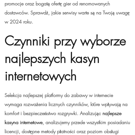
promocje oraz bogatą ofertę gier od renomowanych
dostawców. Sprawdź, jakie serwisy warte są na Twoją uwagę
w 2024 roku.
Czynniki przy wyborze
najlepszych kasyn
internetowych
Selekcja najlepszej platformy do zabawy w internecie
wymaga rozważenia licznych czynników, które wpływają na
komfort i bezpieczeństwo rozgrywki. Analizując
najlepsze
kasyna internetowe
, analizujemy przede wszystkim posiadaniu
licencji, dostępne metody płatności oraz poziom obsługi