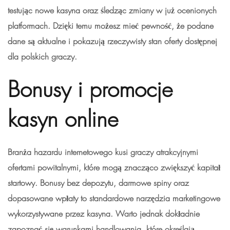
testując nowe kasyna oraz śledząc zmiany w już ocenionych
platformach. Dzięki temu możesz mieć pewność, że podane
dane są aktualne i pokazują rzeczywisty stan oferty dostępnej
dla polskich graczy.
Bonusy i promocje
kasyn online
Branża hazardu internetowego kusi graczy atrakcyjnymi
ofertami powitalnymi, które mogą znacząco zwiększyć kapitał
startowy. Bonusy bez depozytu, darmowe spiny oraz
dopasowane wpłaty to standardowe narzędzia marketingowe
wykorzystywane przez kasyna. Warto jednak dokładnie
zapoznać się warunkami handlowania, które określają