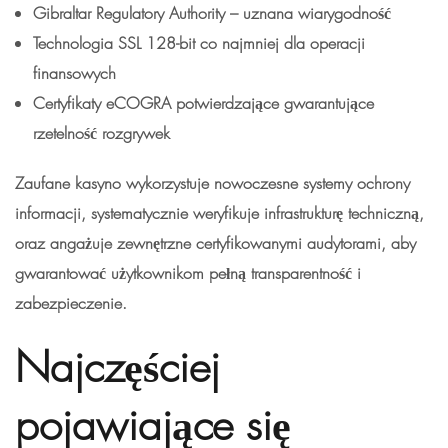
Gibraltar Regulatory Authority – uznana wiarygodność
Technologia SSL 128-bit co najmniej dla operacji
finansowych
Certyfikaty eCOGRA potwierdzające gwarantujące
rzetelność rozgrywek
Zaufane kasyno wykorzystuje nowoczesne systemy ochrony
informacji, systematycznie weryfikuje infrastrukturę techniczną,
oraz angażuje zewnętrzne certyfikowanymi audytorami, aby
gwarantować użytkownikom pełną transparentność i
zabezpieczenie.
Najczęściej
pojawiające się