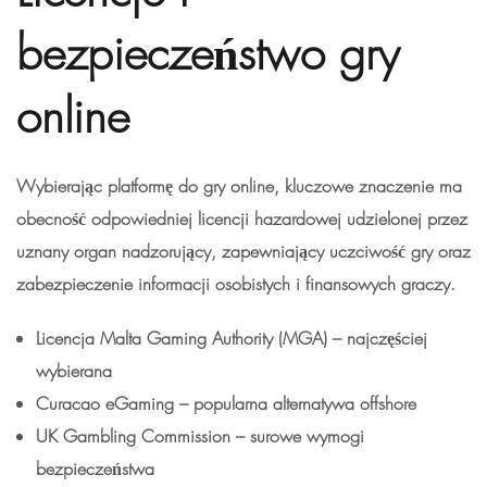
bezpieczeństwo gry
online
Wybierając platformę do gry online, kluczowe znaczenie ma
obecność odpowiedniej licencji hazardowej udzielonej przez
uznany organ nadzorujący, zapewniający uczciwość gry oraz
zabezpieczenie informacji osobistych i finansowych graczy.
Licencja Malta Gaming Authority (MGA) – najczęściej
wybierana
Curacao eGaming – popularna alternatywa offshore
UK Gambling Commission – surowe wymogi
bezpieczeństwa