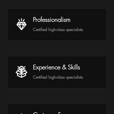
Professionalism
Certified high-class specialists.
Experience & Skills
Certified high-class specialists.