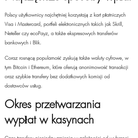
Polscy użytkownicy najchętniej korzystają z kart płatniczych
Visa i Mastercard, portfeli elektronicznych takich jak Skrill,
Neteller czy ecoPayz, a także ekspresowych transferów
bankowych i Blik.
Coraz rosnącą popularność zyskują także waluty cyfrowe, w
tym Bitcoin i Ethereum, które oferują anonimowość transakcji
oraz szybkie transfery bez dodatkowych komisji od
dostawców usług.
Okres przetwarzania
wypłat w kasynach