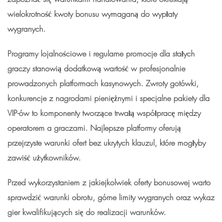
wielokrotność kwoty bonusu wymaganą do wypłaty
wygranych.
Programy lojalnościowe i regularne promocje dla stałych
graczy stanowią dodatkową wartość w profesjonalnie
prowadzonych platformach kasynowych. Zwroty gotówki,
konkurencje z nagrodami pieniężnymi i specjalne pakiety dla
VIP-ów to komponenty tworzące trwałą współpracę między
operatorem a graczami. Najlepsze platformy oferują
przejrzyste warunki ofert bez ukrytych klauzul, które mogłyby
zawiść użytkowników.
Przed wykorzystaniem z jakiejkolwiek oferty bonusowej warto
sprawdzić warunki obrotu, górne limity wygranych oraz wykaz
gier kwalifikujących się do realizacji warunków.