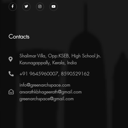
Contacts
Shalimar Villa, Opp:KSEB, High School Jn.
Karunagappally, Kerala, India
+91 9645960007, 8590529162
info@greenarchspace.com
arsarathkbhageerath@gmail.com
greenarchspace@gmail.com