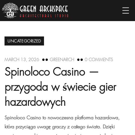
UNCATEGORIZED
MARCH 13, 2026
GREENARCH
0 COMMENTS
Spinoloco Casino —
przygoda w świecie gier
hazardowych
Spinoloco Casino to nowoczesna platforma hazardowa,
która przyciąga uwagę graczy z całego świata. Dzięki