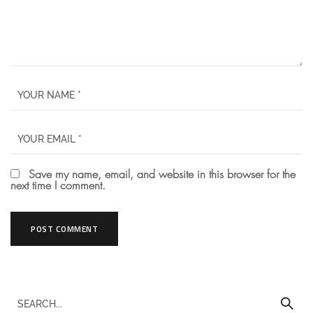
Save my name, email, and website in this browser for the
next time I comment.