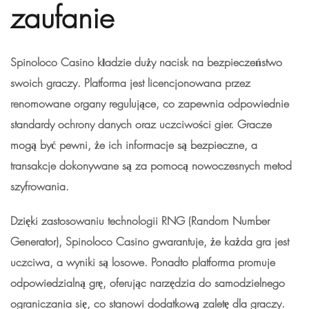
zaufanie
Spinoloco Casino kładzie duży nacisk na bezpieczeństwo
swoich graczy. Platforma jest licencjonowana przez
renomowane organy regulujące, co zapewnia odpowiednie
standardy ochrony danych oraz uczciwości gier. Gracze
mogą być pewni, że ich informacje są bezpieczne, a
transakcje dokonywane są za pomocą nowoczesnych metod
szyfrowania.
Dzięki zastosowaniu technologii RNG (Random Number
Generator), Spinoloco Casino gwarantuje, że każda gra jest
uczciwa, a wyniki są losowe. Ponadto platforma promuje
odpowiedzialną grę, oferując narzędzia do samodzielnego
ograniczania się, co stanowi dodatkową zaletę dla graczy.