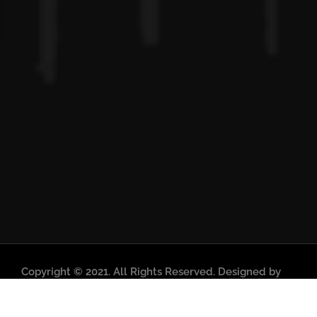
Copyright © 2021. All Rights Reserved. Designed by
MR Group of Services
.