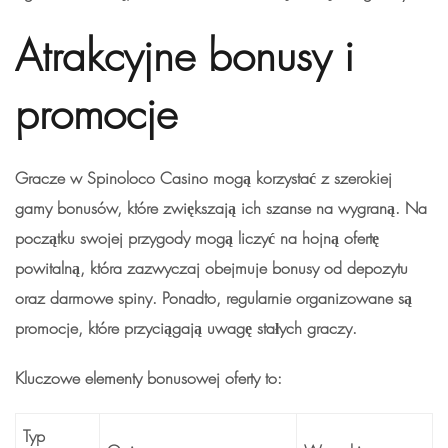
Atrakcyjne bonusy i
promocje
Gracze w Spinoloco Casino mogą korzystać z szerokiej
gamy bonusów, które zwiększają ich szanse na wygraną. Na
początku swojej przygody mogą liczyć na hojną ofertę
powitalną, która zazwyczaj obejmuje bonusy od depozytu
oraz darmowe spiny. Ponadto, regularnie organizowane są
promocje, które przyciągają uwagę stałych graczy.
Kluczowe elementy bonusowej oferty to:
Typ