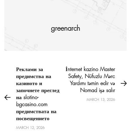
greenarch
Реклами за
İnternet kazino Master
предимства на
Safety, Nüfuzlu Mərc
казиното и
Yardımı təmin edir və
започнете преглед
Nomad işə salır
на slotino-
MARCH 13, 2026
bgcasino.com
предимствата на
посвещението
MARCH 12, 2026