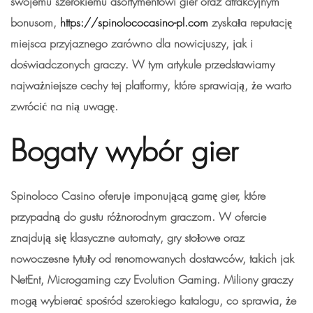
swojemu szerokiemu asortymentowi gier oraz atrakcyjnym
bonusom,
https://spinolococasino-pl.com
zyskała reputację
miejsca przyjaznego zarówno dla nowicjuszy, jak i
doświadczonych graczy. W tym artykule przedstawiamy
najważniejsze cechy tej platformy, które sprawiają, że warto
zwrócić na nią uwagę.
Bogaty wybór gier
Spinoloco Casino oferuje imponującą gamę gier, które
przypadną do gustu różnorodnym graczom. W ofercie
znajdują się klasyczne automaty, gry stołowe oraz
nowoczesne tytuły od renomowanych dostawców, takich jak
NetEnt, Microgaming czy Evolution Gaming. Miliony graczy
mogą wybierać spośród szerokiego katalogu, co sprawia, że