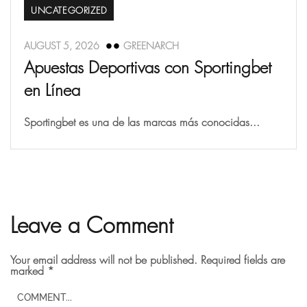
UNCATEGORIZED
AUGUST 5, 2026
GREENARCH
Apuestas Deportivas con Sportingbet
en Línea
Sportingbet es una de las marcas más conocidas...
Leave a Comment
Your email address will not be published.
Required fields are
marked
*