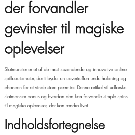
der forvandler
gevinster til magiske
oplevelser
Slotmonster er et af de mest spændende og innovative online
spilleautomater, der tilbyder en uovertruffen underholdning og
chancen for at vinde store præmier. Denne artikel vil udforske
slotmonster bonus
og hvordan den kan forvandle simple spins
til magiske oplevelser, der kan ændre livet.
Indholdsfortegnelse