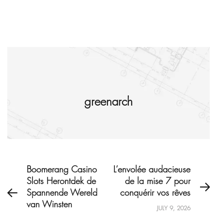
greenarch
Boomerang Casino
L’envolée audacieuse
Slots Herontdek de
de la mise 7 pour
Spannende Wereld
conquérir vos rêves
van Winsten
JULY 9, 2026