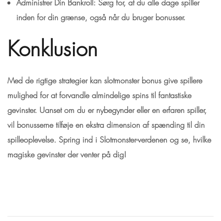
Administrer Din Bankroll:
Sørg for, at du alle dage spiller
inden for din grænse, også når du bruger bonusser.
Konklusion
Med de rigtige strategier kan
slotmonster bonus
give spillere
mulighed for at forvandle almindelige spins til fantastiske
gevinster. Uanset om du er nybegynder eller en erfaren spiller,
vil bonusserne tilføje en ekstra dimension af spænding til din
spilleoplevelse. Spring ind i Slotmonster-verdenen og se, hvilke
magiske gevinster der venter på dig!