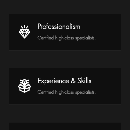
Professionalism
Certified high-class specialists.
Experience & Skills
Certified high-class specialists.