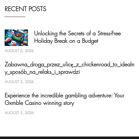
RECENT POSTS
Unlocking the Secrets of a Stress-Free
Holiday Break on a Budget
AUGUST 6, 2026
Zabawna_droga_przez_ulicę_z_chickenroad_to_idealn
y_sposób_na_relaks_i_sprawdzi
AUGUST 5, 2026
Experience the incredible gambling adventure: Your
Gxmble Casino winning story
AUGUST 5, 2026