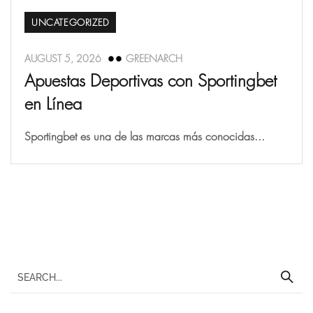
UNCATEGORIZED
AUGUST 5, 2026
GREENARCH
Apuestas Deportivas con Sportingbet
en Línea
Sportingbet es una de las marcas más conocidas...