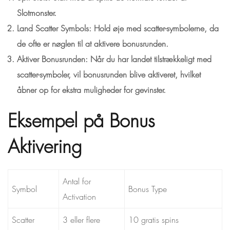
Slotmonster.
Land Scatter Symbols: Hold øje med scatter-symbolerne, da
de ofte er nøglen til at aktivere bonusrunden.
Aktiver Bonusrunden: Når du har landet tilstrækkeligt med
scatter-symboler, vil bonusrunden blive aktiveret, hvilket
åbner op for ekstra muligheder for gevinster.
Eksempel på Bonus
Aktivering
Antal for
Symbol
Bonus Type
Activation
Scatter
3 eller flere
10 gratis spins