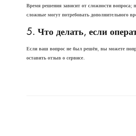
Время решения зависит от сложности вопроса; 
сложные могут потребовать дополнительного вр
5. Что делать, если опера
Если ваш вопрос не был решён, вы можете попр
оставить отзыв о сервисе.