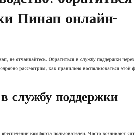
ки Пинап онлайн-
ап, не отчаивайтесь. Обратиться в службу поддержки через
 подробно рассмотрим, как правильно воспользоваться этой 
 в службу поддержки
обеспечении комфорта пользователей. Часто возникают сит