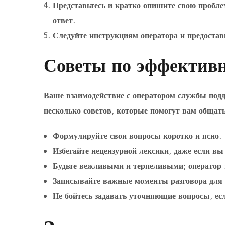
Представьтесь и кратко опишите свою пробле
ответ.
Следуйте инструкциям оператора и предоста
Советы по эффектив
Ваше взаимодействие с оператором службы подд
несколько советов, которые помогут вам общат
Формулируйте свои вопросы коротко и ясно.
Избегайте нецензурной лексики, даже если в
Будьте вежливыми и терпеливыми; оператор т
Записывайте важные моменты разговора для д
Не бойтесь задавать уточняющие вопросы, есл