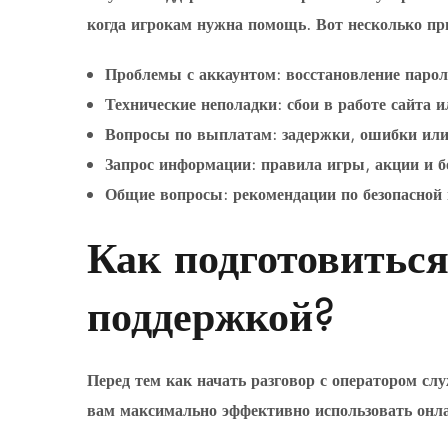
когда игрокам нужна помощь. Вот несколько пр
Проблемы с аккаунтом: восстановление парол
Технические неполадки: сбои в работе сайта 
Вопросы по выплатам: задержки, ошибки или 
Запрос информации: правила игры, акции и б
Общие вопросы: рекомендации по безопасной 
Как подготовитьс
поддержкой?
Перед тем как начать разговор с оператором с
вам максимально эффективно использовать онла