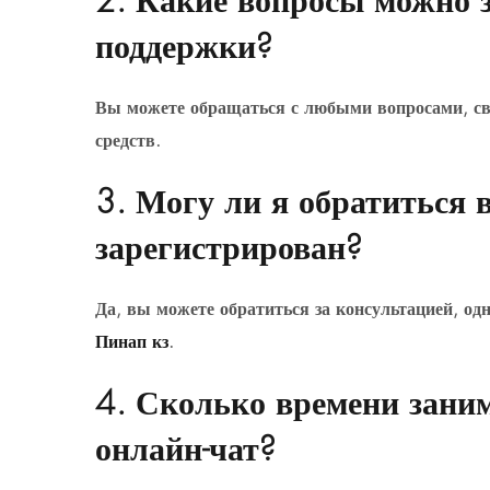
2. Какие вопросы можно 
поддержки?
Вы можете обращаться с любыми вопросами, св
средств.
3. Могу ли я обратиться 
зарегистрирован?
Да, вы можете обратиться за консультацией, од
Пинап кз
.
4. Сколько времени зани
онлайн-чат?