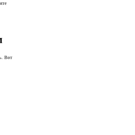
ите
м
ь. Вот