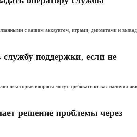
задать оператору службы
язанными с вашим аккаунтом, играми, депозитами и выво
в службу поддержки, если не
нако некоторые вопросы могут требовать от вас наличия ак
мает решение проблемы через