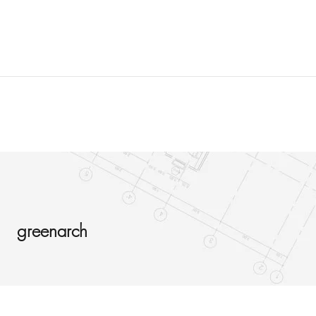
greenarch