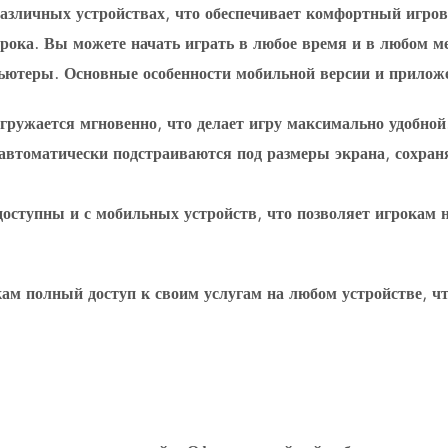
азличных устройствах, что обеспечивает комфортный игро
грока. Вы можете начать играть в любое время и в любом ме
ьютеры. Основные особенности мобильной версии и прилож
гружается мгновенно, что делает игру максимально удобной
втоматически подстраиваются под размеры экрана, сохран
оступны и с мобильных устройств, что позволяет игрокам 
ам полный доступ к своим услугам на любом устройстве, чт