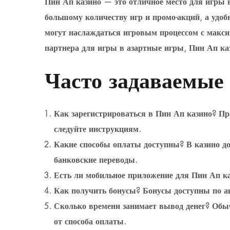
Пин Ап казино — это отличное место для игры 
большому количеству игр и промо-акций, а удоб
могут наслаждаться игровым процессом с макс
партнера для игры в азартные игры, Пин Ап к
Часто задаваемые 
Как зарегистрироваться в Пин Ап казино?
Про
следуйте инструкциям.
Какие способы оплаты доступны?
В казино д
банковские переводы.
Есть ли мобильное приложение для Пин Ап к
Как получить бонусы?
Бонусы доступны по ак
Сколько времени занимает вывод денег?
Обыч
от способа оплаты.