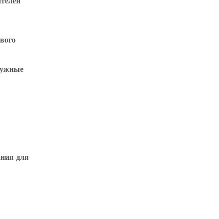
ителей
вого
нужные
ания для