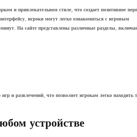
ком и привлекательном стиле, что создает позитивное пер
интерфейсу, игроки могут легко ознакомиться с игровым
о минут. На сайте представлены различные разделы, включа
гр и развлечений, что позволяет игрокам легко находить т
любом устройстве