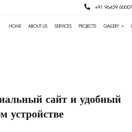
+91 96459 60007
HOME
ABOUT US
SERVICES
PROJECTS
GALLERY
иальный сайт и удобный
м устройстве