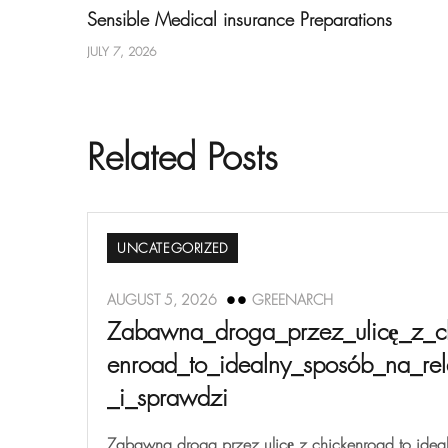
Sensible Medical insurance Preparations
JULY 7, 2026
Related Posts
UNCATEGORIZED
AUGUST 5, 2026
GREENARCH
Zabawna_droga_przez_ulicę_z_c
enroad_to_idealny_sposób_na_rel
_i_sprawdzi
Zabawna droga przez ulicę z chickenroad to ideal