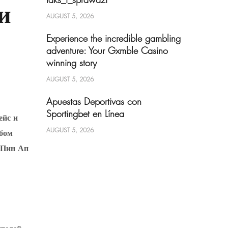
и
AUGUST 5, 2026
Experience the incredible gambling
adventure: Your Gxmble Casino
winning story
AUGUST 5, 2026
Apuestas Deportivas con
Sportingbet en Línea
ейс и
AUGUST 5, 2026
юбом
 Пин Ап