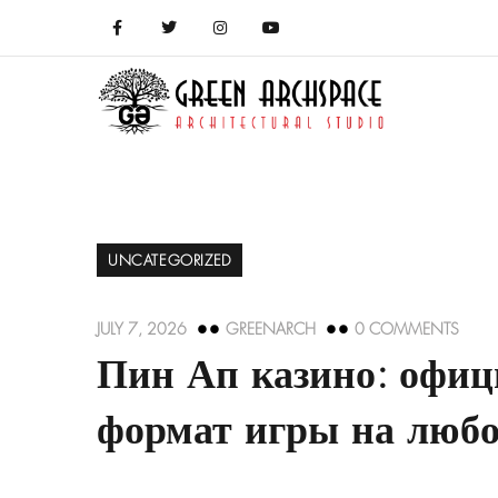
UNCATEGORIZED
JULY 7, 2026
GREENARCH
0 COMMENTS
Пин Ап казино: офиц
формат игры на любо