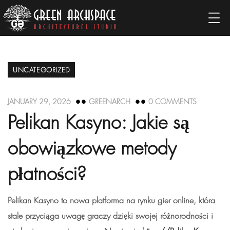
UNCATEGORIZED
JANUARY 29, 2026
GREENARCH
0 COMMENTS
Pelikan Kasyno: Jakie są
obowiązkowe metody
płatności?
Pelikan Kasyno to nowa platforma na rynku gier online, która
stale przyciąga uwagę graczy dzięki swojej różnorodności i