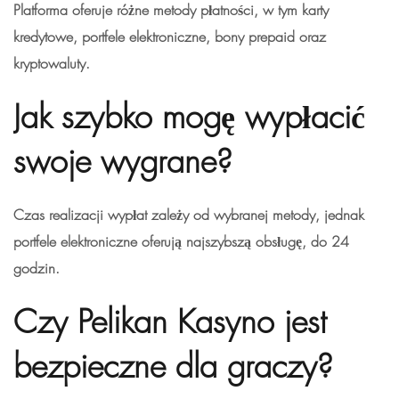
Platforma oferuje różne metody płatności, w tym karty
kredytowe, portfele elektroniczne, bony prepaid oraz
kryptowaluty.
Jak szybko mogę wypłacić
swoje wygrane?
Czas realizacji wypłat zależy od wybranej metody, jednak
portfele elektroniczne oferują najszybszą obsługę, do 24
godzin.
Czy Pelikan Kasyno jest
bezpieczne dla graczy?