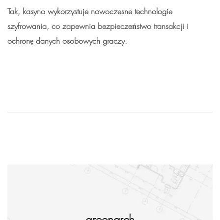
Tak, kasyno wykorzystuje nowoczesne technologie
szyfrowania, co zapewnia bezpieczeństwo transakcji i
ochronę danych osobowych graczy.
greenarch