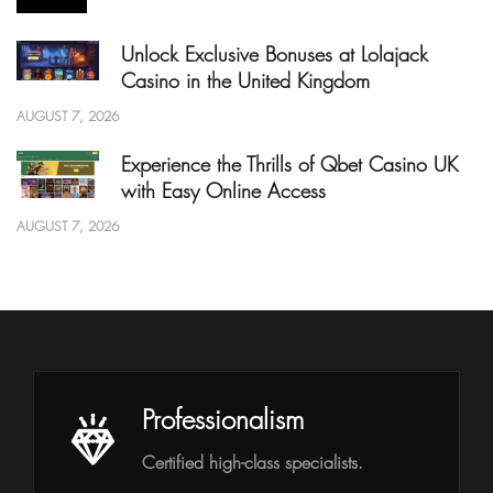
Unlock Exclusive Bonuses at Lolajack
Casino in the United Kingdom
AUGUST 7, 2026
Experience the Thrills of Qbet Casino UK
with Easy Online Access
AUGUST 7, 2026
Professionalism
Certified high-class specialists.