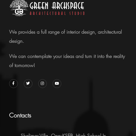
We provides a full range of interior design, architectural
design.
We can contemplate your ideas and turn it into the reality
of tomorrow!
Contacts
Shalimar Villa, Opp:KSEB, High School Jn.