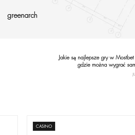
greenarch
Jakie są najlepsze gry w Mostbet
gdzie można wygrać sa
J
CASINO