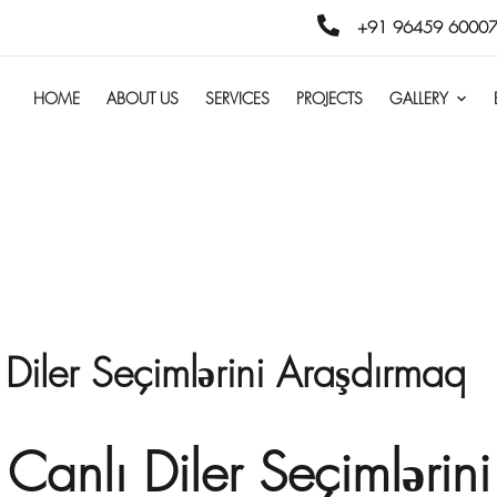
+91 96459 60007
HOME
ABOUT US
SERVICES
PROJECTS
GALLERY
iler Seçimlərini Araşdırmaq
anlı Diler Seçimlərini