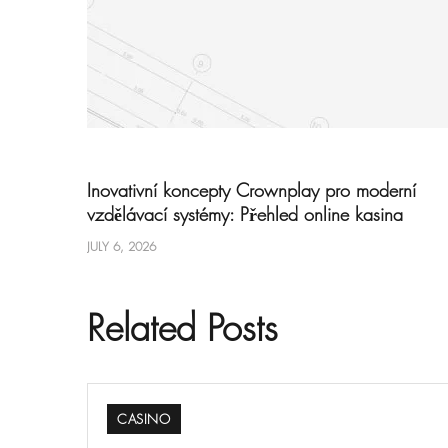
Inovativní koncepty Crownplay pro moderní
vzdělávací systémy: Přehled online kasina
JULY 6, 2026
Related Posts
CASINO