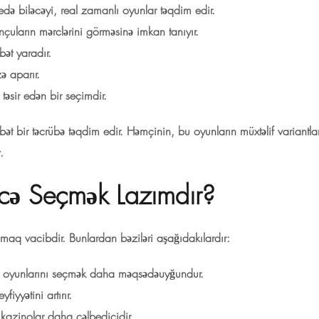
edə biləcəyi, real zamanlı oyunlar təqdim edir.
çuların mərclərini görməsinə imkan tanıyır.
ət yaradır.
zə aparır.
əsir edən bir seçimdir.
 bir təcrübə təqdim edir. Həmçinin, bu oyunların müxtəlif variantla
.
Necə Seçmək Lazımdır?
almaq vacibdir. Bunlardan bəziləri aşağıdakılardır:
in oyunlarını seçmək daha məqsədəuyğundur.
fiyyətini artırır.
kazinolar daha cəlbedicidir.