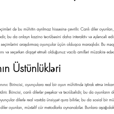
imləri də bu mühitin ayrılmaz hissəsinə çevrilir. Canlı diler oyunları,
ir, bu da onlayn kazino təcrübəsini daha interaktiv və əyləncəli ed
ler seçimlərini araşdırmaq oyunçular üçün olduqca maraqlıdır. Bu məq
larını və seçərkən diqqət etməli olduğunuz vacib amilləri müzakirə edə
ın Üstünlükləri
anınır. Birincisi, oyunçulara real bir oyun mühitində iştirak etmə imkanı
rir. İkincisi, canlı dilerlər peşəkar və təcrübəlidir, bu da oyunların 
unçular dilerlə real vaxtda ünsiyyət qura bilirlər, bu da sosial bir mü
 diler oyunları, müxtəlif cür metodlarla oynanabilər. Bunlara aşağıdak