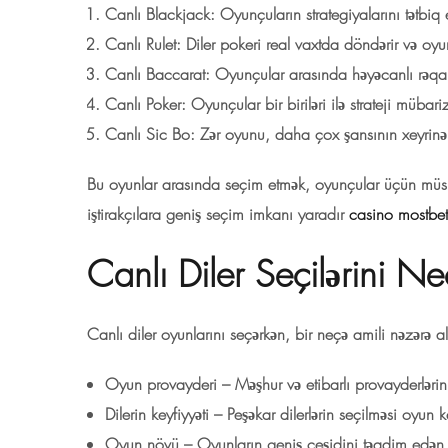
Canlı Blackjack:
Oyunçuların strategiyalarını tətbiq 
Canlı Rulet:
Diler pokeri real vaxtda döndərir və oyun
Canlı Baccarat:
Oyunçular arasında həyəcanlı rəqab
Canlı Poker:
Oyunçular bir biriləri ilə strateji mübari
Canlı Sic Bo:
Zər oyunu, daha çox şansının xeyrinə t
Bu oyunlar arasında seçim etmək, oyunçular üçün müsbət
iştirakçılara geniş seçim imkanı yaradır
casino mostbet
Canlı Diler Seçilərini 
Canlı diler oyunlarını seçərkən, bir neçə amili nəzərə 
Oyun provayderi – Məşhur və etibarlı provayderlər
Dilerin keyfiyyəti – Peşəkar dilerlərin seçilməsi oyun key
Oyun növü – Oyunların geniş çeşidini təqdim edən 