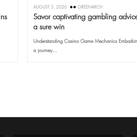
AUGUST 5, 2026
GREENARCH
ins
Savor captivating gambling advice
a sure win
Understanding Casino Game Mechanics Embarki
a journey...