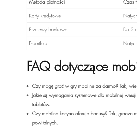
Metoda płatności
Czas t
Karty kredytowe
Natyc
Przelewy bankowe
Do 3 d
E-portfele
Natyc
FAQ dotyczące mobil
Czy mogę grać w gry mobilne za darmo?
Tak, wie
Jakie są wymagania systemowe dla mobilnej wersji
tabletów.
Czy mobilne kasyno oferuje bonusy?
Tak, gracze m
powitalnych.