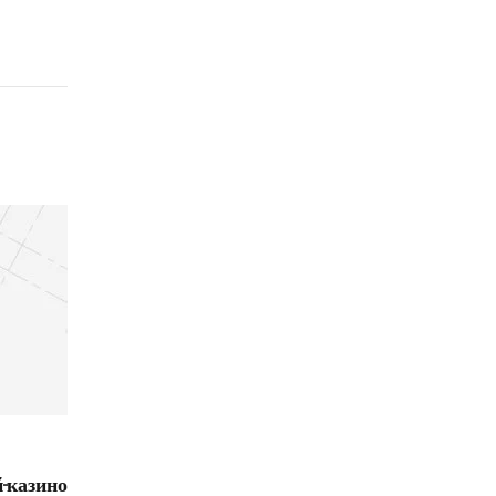
-казино