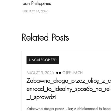
loan Philippines
FEBRUARY 14, 2026
Related Posts
UNCATEGORIZED
AUGUST 5, 2026
GREENARCH
Zabawna_droga_przez_ulicę_z_c
enroad_to_idealny_sposób_na_rel
_i_sprawdzi
Zabawna droga przez ulicę z chickenroad to ideal