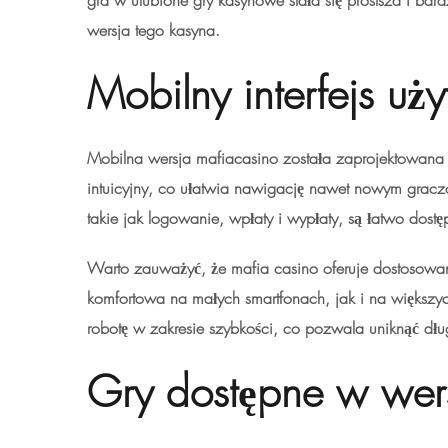
gra w ulubione gry kasynowe stała się prostsza i bard
wersja tego kasyna.
Mobilny interfejs uż
Mobilna wersja mafiacasino została zaprojektowana z m
intuicyjny, co ułatwia nawigację nawet nowym gracz
takie jak logowanie, wpłaty i wypłaty, są łatwo dostę
Warto zauważyć, że mafia casino oferuje dostosowan
komfortowa na małych smartfonach, jak i na większy
robotę w zakresie szybkości, co pozwala uniknąć dł
Gry dostępne w wers