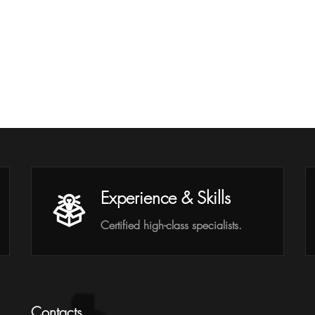
Experience & Skills
Certified high-class specialists.
Contacts