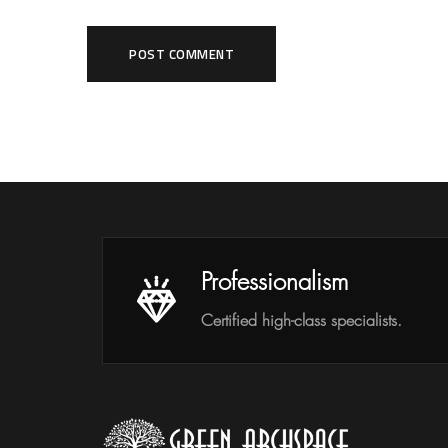
Professionalism
Certified high-class specialists.