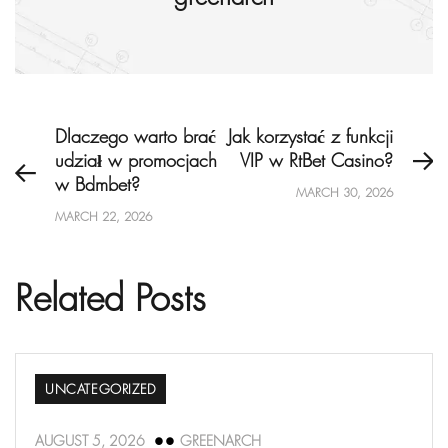
Dlaczego warto brać
Jak korzystać z funkcji
udział w promocjach
VIP w RtBet Casino?
w Bdmbet?
MARCH 30, 2026
MARCH 22, 2026
Related Posts
UNCATEGORIZED
AUGUST 5, 2026
GREENARCH