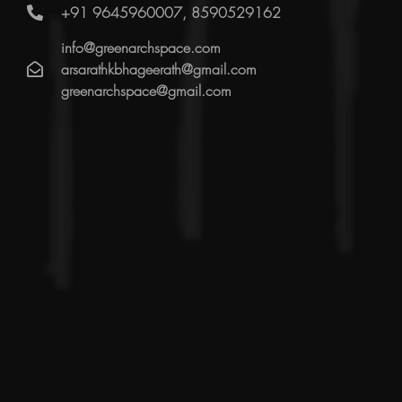
+91 9645960007, 8590529162
info@greenarchspace.com
arsarathkbhageerath@gmail.com
greenarchspace@gmail.com