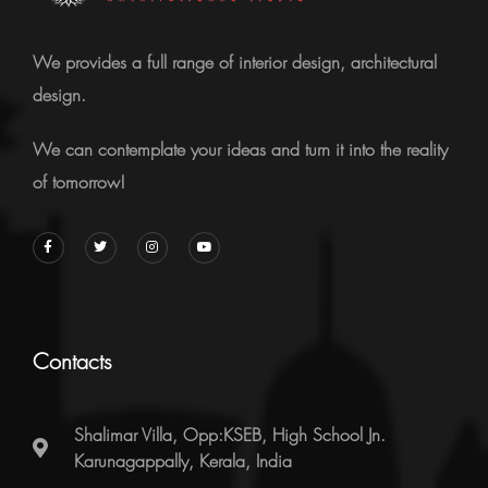
We provides a full range of interior design, architectural
design.
We can contemplate your ideas and turn it into the reality
of tomorrow!
Contacts
Shalimar Villa, Opp:KSEB, High School Jn.
Karunagappally, Kerala, India