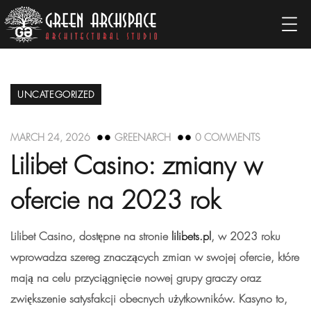
UNCATEGORIZED
MARCH 24, 2026
GREENARCH
0 COMMENTS
Lilibet Casino: zmiany w
ofercie na 2023 rok
Lilibet Casino, dostępne na stronie
lilibets.pl
, w 2023 roku
wprowadza szereg znaczących zmian w swojej ofercie, które
mają na celu przyciągnięcie nowej grupy graczy oraz
zwiększenie satysfakcji obecnych użytkowników. Kasyno to,