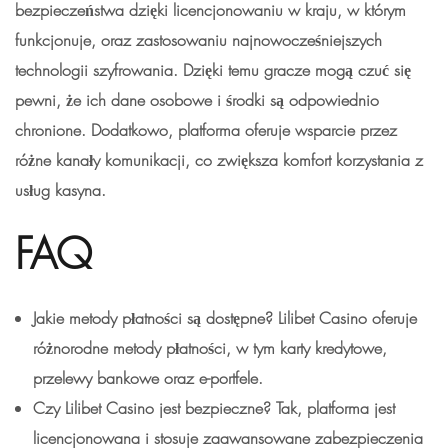
bezpieczeństwa dzięki licencjonowaniu w kraju, w którym
funkcjonuje, oraz zastosowaniu najnowocześniejszych
technologii szyfrowania. Dzięki temu gracze mogą czuć się
pewni, że ich dane osobowe i środki są odpowiednio
chronione. Dodatkowo, platforma oferuje wsparcie przez
różne kanały komunikacji, co zwiększa komfort korzystania z
usług kasyna.
FAQ
Jakie metody płatności są dostępne?
Lilibet Casino oferuje
różnorodne metody płatności, w tym karty kredytowe,
przelewy bankowe oraz e-portfele.
Czy Lilibet Casino jest bezpieczne?
Tak, platforma jest
licencjonowana i stosuje zaawansowane zabezpieczenia