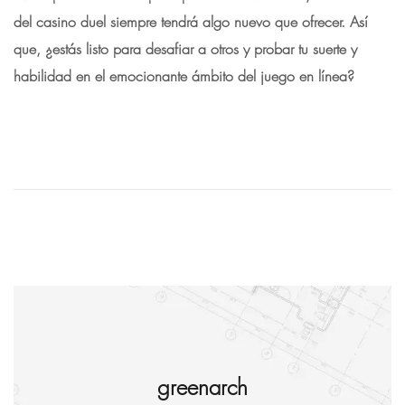
del
casino duel
siempre tendrá algo nuevo que ofrecer. Así
que, ¿estás listo para desafiar a otros y probar tu suerte y
habilidad en el emocionante ámbito del juego en línea?
greenarch