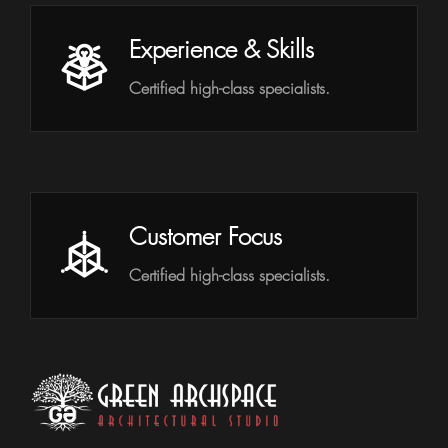
Experience & Skills
Certified high-class specialists.
Customer Focus
Certified high-class specialists.