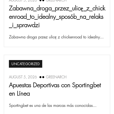
AUGUST 5, 2026
GREENARCH
Zabawna_droga_przez_ulicę_z_chick
enroad_to_idealny_sposób_na_relaks
_i_sprawdzi
Zabawna droga przez ulicę z chickenroad to idealny...
UNCATEGORIZED
AUGUST 5, 2026
GREENARCH
Apuestas Deportivas con Sportingbet
en Línea
Sportingbet es una de las marcas más conocidas...