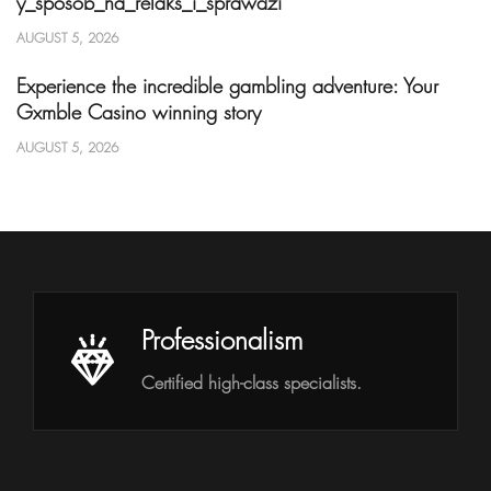
y_sposób_na_relaks_i_sprawdzi
AUGUST 5, 2026
Experience the incredible gambling adventure: Your
Gxmble Casino winning story
AUGUST 5, 2026
Professionalism
Certified high-class specialists.