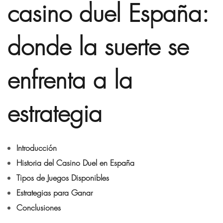
casino duel España:
donde la suerte se
enfrenta a la
estrategia
Introducción
Historia del Casino Duel en España
Tipos de Juegos Disponibles
Estrategias para Ganar
Conclusiones