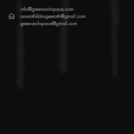
info@greenarchspace.com
arsarathkbhageerath@gmail.com
greenarchspace@gmail.com