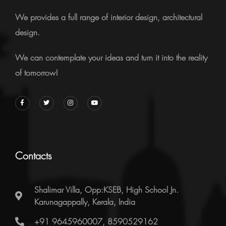
We provides a full range of interior design, architectural
design.
We can contemplate your ideas and turn it into the reality
of tomorrow!
Contacts
Shalimar Villa, Opp:KSEB, High School Jn.
Karunagappally, Kerala, India
+91 9645960007, 8590529162