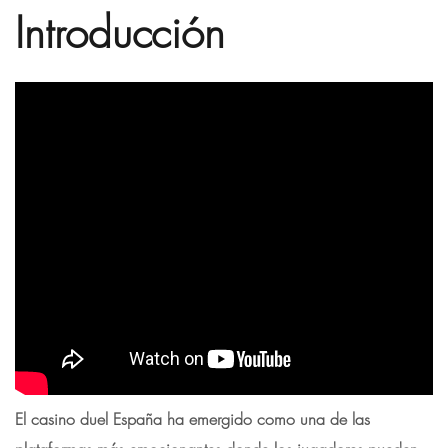
Introducción
El
casino duel España
ha emergido como una de las