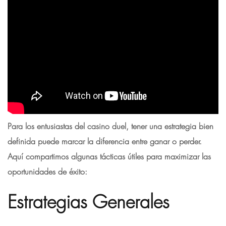
Para los entusiastas del
casino duel
, tener una estrategia bien
definida puede marcar la diferencia entre ganar o perder.
Aquí compartimos algunas tácticas útiles para maximizar las
oportunidades de éxito:
Estrategias Generales