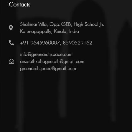
Contacts
Shalimar Villa, Opp:KSEB, High School Jn.
Karunagappally, Kerala, India
+91 9645960007, 8590529162
info@greenarchspace.com
arsarathkbhageerath@gmail.com
greenarchspace@gmail.com