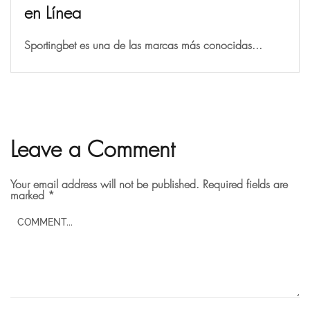
en Línea
Sportingbet es una de las marcas más conocidas...
Leave a Comment
Your email address will not be published.
Required fields are
marked
*