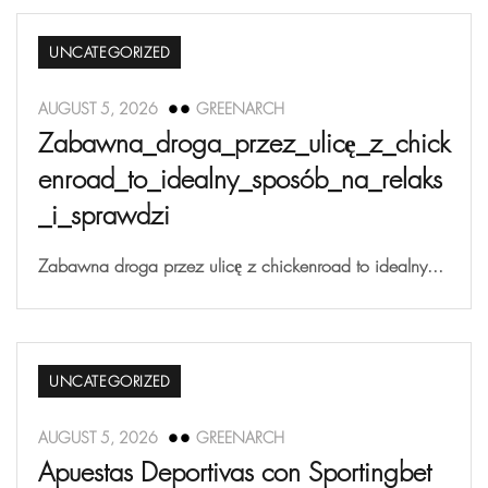
UNCATEGORIZED
AUGUST 5, 2026
GREENARCH
Zabawna_droga_przez_ulicę_z_chick
enroad_to_idealny_sposób_na_relaks
_i_sprawdzi
Zabawna droga przez ulicę z chickenroad to idealny...
UNCATEGORIZED
AUGUST 5, 2026
GREENARCH
Apuestas Deportivas con Sportingbet