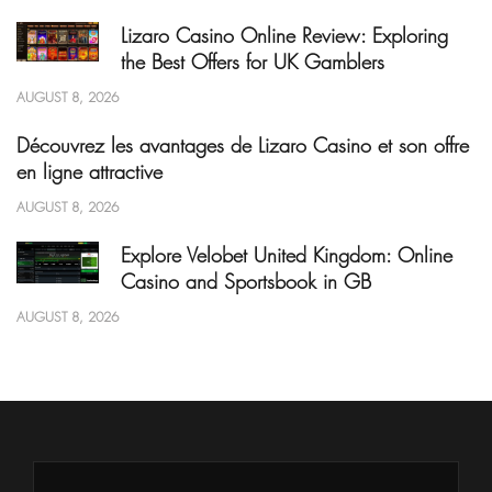
Lizaro Casino Online Review: Exploring
the Best Offers for UK Gamblers
AUGUST 8, 2026
Découvrez les avantages de Lizaro Casino et son offre
en ligne attractive
AUGUST 8, 2026
Explore Velobet United Kingdom: Online
Casino and Sportsbook in GB
AUGUST 8, 2026