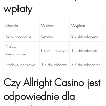
wpłaty
Metoda
Wpłata
Wypłata
Karta kredytowa
Szybko
2-5 dni roboczych
Portfele
Natychmiastowo
1-3 dni robocze
elektroniczne
Przelewy bankowe
1-3 dni robocze
3-7 dni roboczych
Czy Allright Casino jest
odpowiednie dla