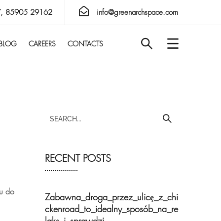
, 85905 29162
info@greenarchspace.com
BLOG
CAREERS
CONTACTS
RECENT POSTS
iu do
Zabawna_droga_przez_ulicę_z_chi
ckenroad_to_idealny_sposób_na_re
laks_i_sprawdzi