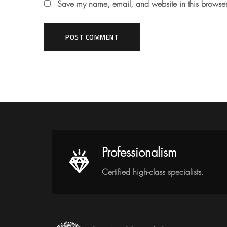
Save my name, email, and website in this browser 
Professionalism
Certified high-class specialists.