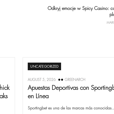
Odkryj emocje w Spicy Casino: co
pl
MARC
UNCATEGORIZED
AUGUST 5, 2026
GREENARCH
hick
Apuestas Deportivas con Sporting
aks
en Línea
Sportingbet es una de las marcas más conocidas..