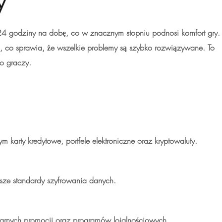
y
 24 godziny na dobę, co w znacznym stopniu podnosi komfort gry
u, co sprawia, że wszelkie problemy są szybko rozwiązywane. To
 o graczy.
m karty kredytowe, portfele elektroniczne oraz kryptowaluty.
ższe standardy szyfrowania danych.
larnych promocji oraz programów lojalnościowych.