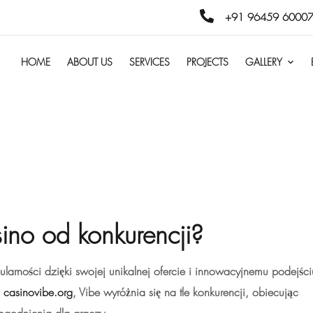
+91 96459 60007
HOME
ABOUT US
SERVICES
PROJECTS
GALLERY
ino od konkurencji?
pularności dzięki swojej unikalnej ofercie i innowacyjnemu podejśc
m
casinovibe.org
, Vibe wyróżnia się na tle konkurencji, obiecując