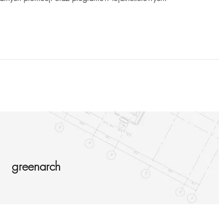
greenarch