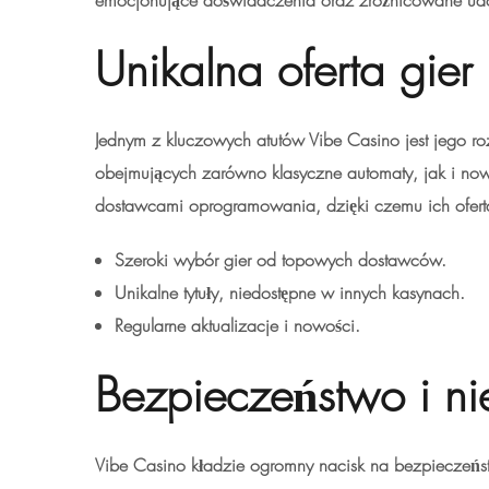
emocjonujące doświadczenia oraz zróżnicowane udo
Unikalna oferta gier
Jednym z kluczowych atutów Vibe Casino jest jego ro
obejmujących zarówno klasyczne automaty, jak i no
dostawcami oprogramowania, dzięki czemu ich ofert
Szeroki wybór gier od topowych dostawców.
Unikalne tytuły, niedostępne w innych kasynach.
Regularne aktualizacje i nowości.
Bezpieczeństwo i n
Vibe Casino kładzie ogromny nacisk na bezpieczeńst