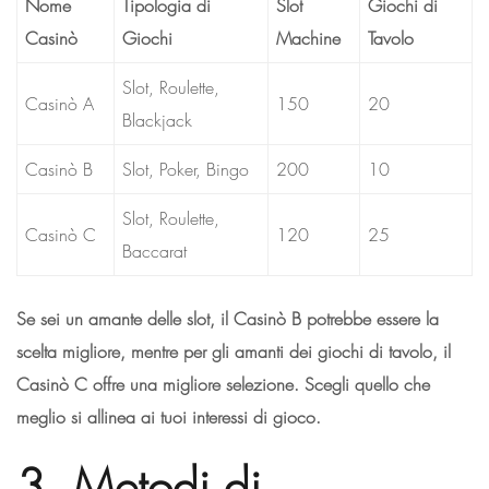
Nome
Tipologia di
Slot
Giochi di
Casinò
Giochi
Machine
Tavolo
Slot, Roulette,
Casinò A
150
20
Blackjack
Casinò B
Slot, Poker, Bingo
200
10
Slot, Roulette,
Casinò C
120
25
Baccarat
Se sei un amante delle slot, il Casinò B potrebbe essere la
scelta migliore, mentre per gli amanti dei giochi di tavolo, il
Casinò C offre una migliore selezione. Scegli quello che
meglio si allinea ai tuoi interessi di gioco.
3. Metodi di