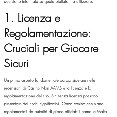
decisione informata su quale piattaforma utilizzare.
1. Licenza e
Regolamentazione:
Cruciali per Giocare
Sicuri
Un primo aspetto fondamentale da considerare nelle
recensioni di Casino Non AAMS è la licenza e la
regolamentazione del sito. Siti senza licenza possono
presentare dei rischi significativi. Cerca casinò che siano
regolamentati da autorità di gioco affidabili come la Malta