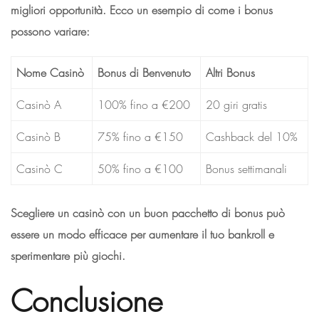
migliori opportunità. Ecco un esempio di come i bonus
possono variare:
Nome Casinò
Bonus di Benvenuto
Altri Bonus
Casinò A
100% fino a €200
20 giri gratis
Casinò B
75% fino a €150
Cashback del 10%
Casinò C
50% fino a €100
Bonus settimanali
Scegliere un casinò con un buon pacchetto di bonus può
essere un modo efficace per aumentare il tuo bankroll e
sperimentare più giochi.
Conclusione