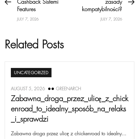
Cashback Sistemi
zasady
Features
kompatybilności?
JULY 7, 2026
JULY 7, 2026
Related Posts
UNCATEGORIZED
AUGUST 5, 2026
GREENARCH
Zabawna_droga_przez_ulicę_z_chick
enroad_to_idealny_sposób_na_relaks
_i_sprawdzi
Zabawna droga przez ulicę z chickenroad to idealny...