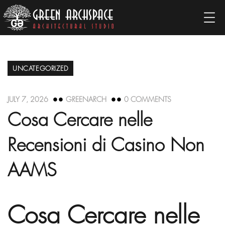
UNCATEGORIZED
JULY 7, 2026
GREENARCH
0 COMMENTS
Cosa Cercare nelle
Recensioni di Casino Non
AAMS
Cosa Cercare nelle