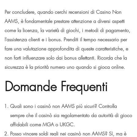
Per concludere, quando cerchi recensioni di Casino Non
AAMS, è fondamentale prestare attenzione a diversi aspetti
come la licenza, la varietà di giochi, i metodi di pagamento,
l’assistenza clienti e i bonus. Prenditi il tempo necessario per
fare una valutazione approfondita di queste caratteristiche, e
non farti influenzare solo dai bonus allettanti. Ricorda che la
sicurezza è la priorità numero uno quando si gioca online.
Domande Frequenti
Quali sono i casinò non AAMS più sicuri?
Controlla
sempre che il casinò sia regolamentato da autorità di gioco
affidabili come MGA o UKGC.
Posso vincere soldi reali nei casinò non AAMS?
Sì, ma è