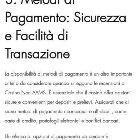
Pagamento: Sicurezza
e Facilità di
Transazione
La disponibilità di metodi di pagamento è un altro importante
criterio da considerare quando si leggono le recensioni di
Casino Non AAMS. È essenziale che il casinò offra opzioni
sicure e convenienti per depositi e prelievi. Assicurati che ci
siano metodi di pagamento riconosciuti e affidabili, come
carte di credito, portafogli elettronici e bonifici bancari.
Un elenco di opzioni di pagamento da cercare è: