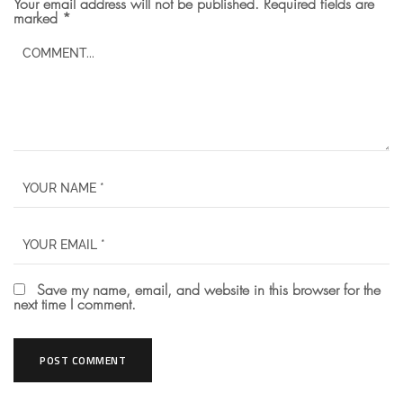
Your email address will not be published.
Required fields are
marked
*
Save my name, email, and website in this browser for the
next time I comment.