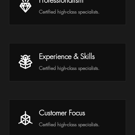
Professionalism
Certified high-class specialists.
Experience & Skills
Certified high-class specialists.
Customer Focus
Certified high-class specialists.