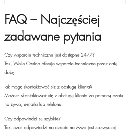
FAQ – Najczęściej
zadawane pytania
Czy wsparcie techniczne jest dostępne 24/7?
Tak, Welle Casino oferuje wsparcie techniczne przez całą
dobę.
Jak mogę skontaktować się z obsługą klienta?
Możesz skontaktować się z obsługą klienta za pomocą czatu
na żywo, e-maila lub telefonu.
Czy odpowiedzi są szybkie?
Tak, czas odpowiedzi na czacie na żywo jest zazwyczaj