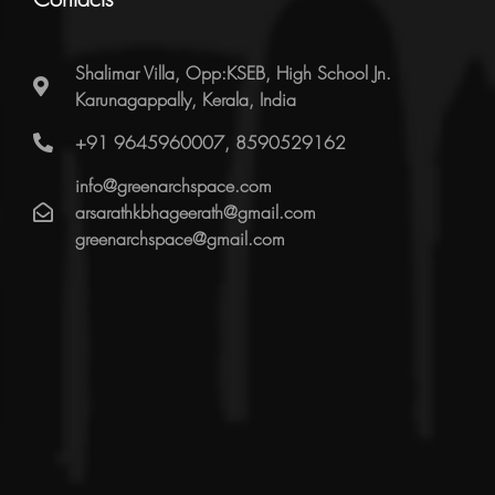
Shalimar Villa, Opp:KSEB, High School Jn.
Karunagappally, Kerala, India
+91 9645960007, 8590529162
info@greenarchspace.com
arsarathkbhageerath@gmail.com
greenarchspace@gmail.com