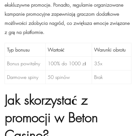
ekskluzywne promocje. Ponadto, regularnie organizowane
kampanie promocyjne zapewniają graczom dodatkowe
możliwości zdobycia nagród, co zwiększa emocje związane
z grą na platformie.
Typ bonusu
Wartość
Warunki obrotu
Bonus powitalny
100% do 1000 zł
35x
Darmowe spiny
50 spinów
Brak
Jak skorzystać z
promocji w Beton
Casino?