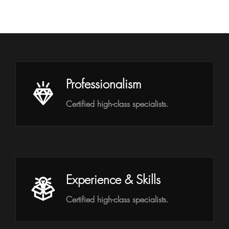
Professionalism
Certified high-class specialists.
Experience & Skills
Certified high-class specialists.