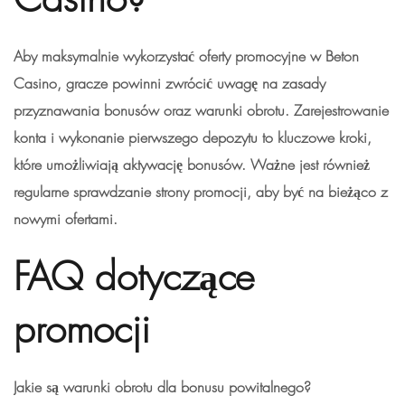
Aby maksymalnie wykorzystać oferty promocyjne w Beton
Casino, gracze powinni zwrócić uwagę na zasady
przyznawania bonusów oraz warunki obrotu. Zarejestrowanie
konta i wykonanie pierwszego depozytu to kluczowe kroki,
które umożliwiają aktywację bonusów. Ważne jest również
regularne sprawdzanie strony promocji, aby być na bieżąco z
nowymi ofertami.
FAQ dotyczące
promocji
Jakie są warunki obrotu dla bonusu powitalnego?