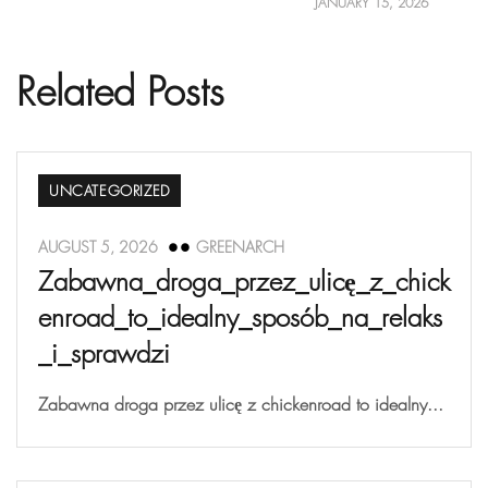
JANUARY 15, 2026
Related Posts
UNCATEGORIZED
AUGUST 5, 2026
GREENARCH
Zabawna_droga_przez_ulicę_z_chick
enroad_to_idealny_sposób_na_relaks
_i_sprawdzi
Zabawna droga przez ulicę z chickenroad to idealny...